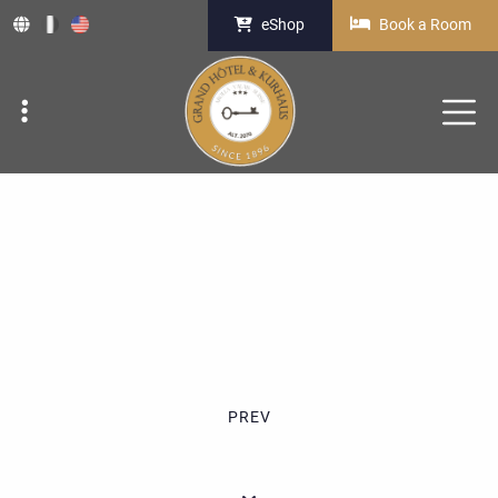
eShop
Book a Room
PREV