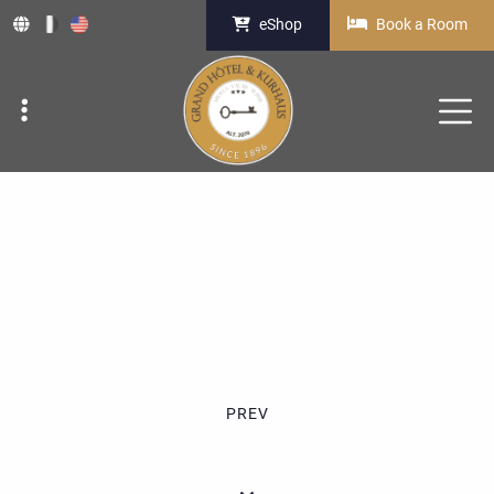
eShop
Book a Room
PREV